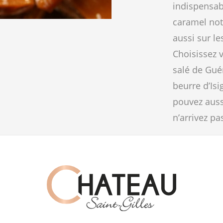
indispensab
caramel not
aussi sur le
Choisissez 
salé de Guér
beurre d’Isi
pouvez auss
n’arrivez pa