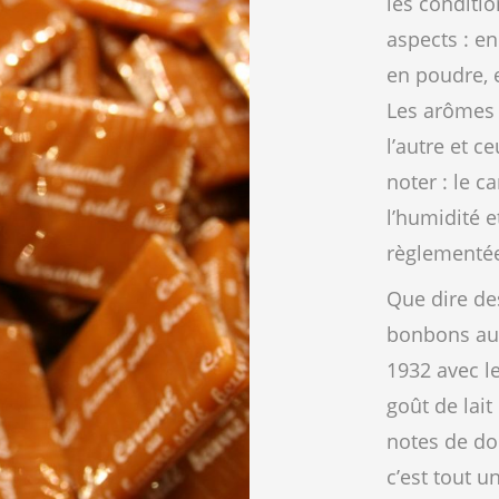
les conditi
aspects : en
en poudre, 
Les arômes 
l’autre et c
noter : le c
l’humidité e
règlementé
Que dire d
bonbons au 
1932 avec l
goût de lai
notes de do
c’est tout u