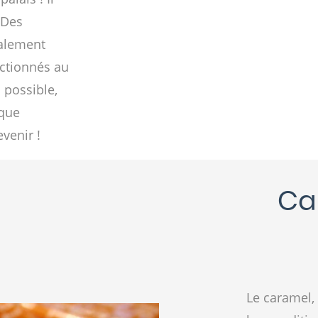
 Des
galement
ectionnés au
 possible,
ique
evenir !
Ca
Le caramel,