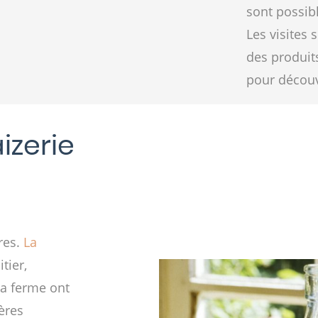
sont possibl
Les visites 
des produits
pour découvr
izerie
res.
La
tier,
 la ferme ont
ières