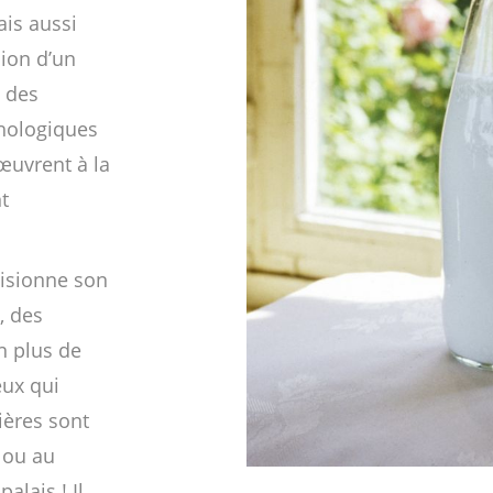
ais aussi
sion d’un
, des
chologiques
œuvrent à la
t
visionne son
, des
n plus de
eux qui
lières sont
 ou au
alais ! Il