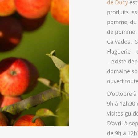
de Ducy
est
produits i
pomme, du ci
de pomme, 
Calvados. S
Flaguerie – 
– existe dep
domaine son
ouvert toute
D’octobre à 
9h à 12h30 
visites guid
D’avril à se
de 9h à 12h3