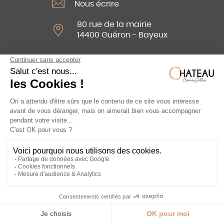
Nous écrire
80 rue de la mairie
14400 Guéron - Bayeux
Suivez-
nous sur
:
Mentions légales
Gestion des cookies
Blog
FAQ
S'inscrire à la newsletter
FR